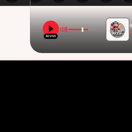
R
AO VIVO