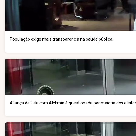
População exige mais transparência na saúde pública.
Aliança de Lula com Alckmin é questionada por maioria dos eleitor