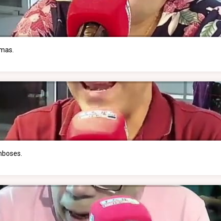
imas.
mboses.