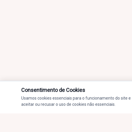
Consentimento de Cookies
RTL FM Santos 91.7 - A dose cert
Usamos cookies essenciais para o funcionamento do site e 
aceitar ou recusar o uso de cookies não essenciais.
AO VIVO