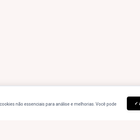
a entre informação e Rock’n Roll
✓ 
cookies não essenciais para análise e melhorias. Você pode