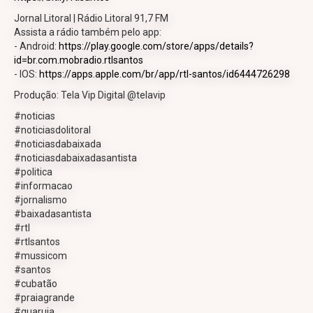
Jornal Litoral | Rádio Litoral 91,7 FM
Assista a rádio também pelo app:
- Android:
https://play.google.com/store/apps/details?
id=br.com.mobradio.rtlsantos
- IOS:
https://apps.apple.com/br/app/rtl-santos/id6444726298
Produção: Tela Vip Digital @telavip
#noticias
#noticiasdolitoral
#noticiasdabaixada
#noticiasdabaixadasantista
#politica
#informacao
#jornalismo
#baixadasantista
#rtl
#rtlsantos
#mussicom
#santos
#cubatão
#praiagrande
#guaruja