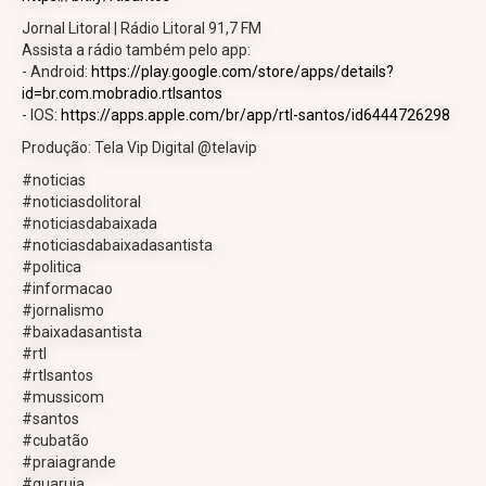
Jornal Litoral | Rádio Litoral 91,7 FM
Assista a rádio também pelo app:
- Android:
https://play.google.com/store/apps/details?
id=br.com.mobradio.rtlsantos
- IOS:
https://apps.apple.com/br/app/rtl-santos/id6444726298
Produção: Tela Vip Digital @telavip
#noticias
#noticiasdolitoral
#noticiasdabaixada
#noticiasdabaixadasantista
#politica
#informacao
#jornalismo
#baixadasantista
#rtl
#rtlsantos
#mussicom
#santos
#cubatão
#praiagrande
#guaruja