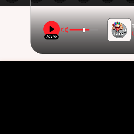
R
AO VIVO