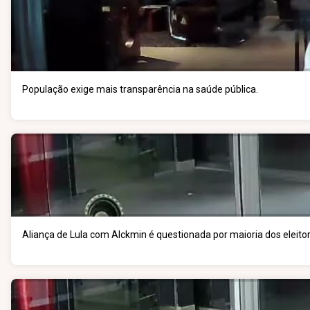
População exige mais transparência na saúde pública.
Aliança de Lula com Alckmin é questionada por maioria dos eleitor