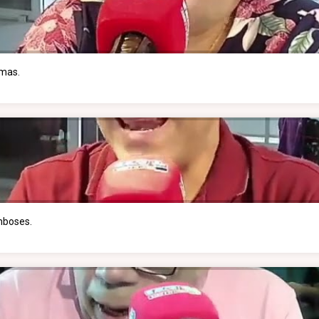
imas.
mboses.