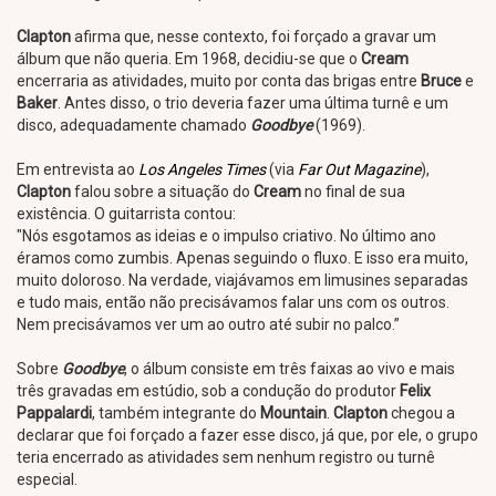
Clapton
afirma que, nesse contexto, foi forçado a gravar um
álbum que não queria. Em 1968, decidiu-se que o
Cream
encerraria as atividades, muito por conta das brigas entre
Bruce
e
Baker
. Antes disso, o trio deveria fazer uma última turnê e um
disco, adequadamente chamado
Goodbye
(1969).
Em entrevista ao
Los Angeles Times
(via
Far Out Magazine
),
Clapton
falou sobre a situação do
Cream
no final de sua
existência. O guitarrista contou:
"Nós esgotamos as ideias e o impulso criativo. No último ano
éramos como zumbis. Apenas seguindo o fluxo. E isso era muito,
muito doloroso. Na verdade, viajávamos em limusines separadas
e tudo mais, então não precisávamos falar uns com os outros.
Nem precisávamos ver um ao outro até subir no palco.”
Sobre
Goodbye
, o álbum consiste em três faixas ao vivo e mais
três gravadas em estúdio, sob a condução do produtor
Felix
Pappalardi
, também integrante do
Mountain
.
Clapton
chegou a
declarar que foi forçado a fazer esse disco, já que, por ele, o grupo
teria encerrado as atividades sem nenhum registro ou turnê
especial.