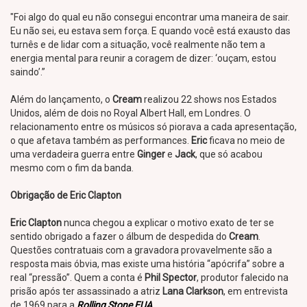
"Foi algo do qual eu não consegui encontrar uma maneira de sair.
Eu não sei, eu estava sem força. E quando você está exausto das
turnês e de lidar com a situação, você realmente não tem a
energia mental para reunir a coragem de dizer: ‘ouçam, estou
saindo’.”
Além do lançamento, o
Cream
realizou 22 shows nos Estados
Unidos, além de dois no Royal Albert Hall, em Londres. O
relacionamento entre os músicos só piorava a cada apresentação,
o que afetava também as performances.
Eric
ficava no meio de
uma verdadeira guerra entre
Ginger
e
Jack
, que só acabou
mesmo com o fim da banda.
Obrigação de Eric Clapton
Eric Clapton
nunca chegou a explicar o motivo exato de ter se
sentido obrigado a fazer o álbum de despedida do
Cream
.
Questões contratuais com a gravadora provavelmente são a
resposta mais óbvia, mas existe uma história “apócrifa” sobre a
real “pressão”. Quem a conta é
Phil Spector
, produtor falecido na
prisão após ter assassinado a atriz
Lana Clarkson
, em entrevista
de 1969 para a
Rolling Stone EUA
.