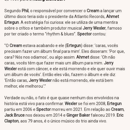
Segundo
Phil
, o responsável por convencer o
Cream
a lançar um
último disco teria sido o presidente da Atlantic Records,
Ahmet
Ertegun
. A estratégia foi curiosa: ele se utiliza de uma mentira
sobre o crítico e também produtor musical
Jerry Wexler
, famoso
por ter criado o termo “rhythm & blues”.
Spector
contou:
"O
Cream
estava acabando e ele (
Ertegun
) disse: ‘caras, vocês
precisam fazer um álbum final para mim’. Eles disseram: ‘Por que,
cara? Nós nos odiamos’, ou algo assim.
Ahmet
disse: ‘Oh não
caras, vocês têm que fazer mais um álbum para mim.
Jerry
Wexler
está com câncer, e ele está morrendo e ele quer ouvir mais
um álbum de vocês’. Então eles vão, fazem o álbum e ele diz:
‘Então caras,
Jerry Wexler
não está morrendo, ele está bem
melhor, ele melhorou’.”
Verdade ou não, o fato é que quase nenhum dos envolvidos na
história está vivo para confirmar.
Wexler
se foi em 2008,
Ertegun
partiu em 2006 e
Spector
morreu em 2021. Em relação ao
Cream
,
Jack Bruce
nos deixou em 2014 e
Ginger Baker
faleceu 2019.
Eric
Clapton
, aos 79 anos, é o único músico do trio ainda vivo.