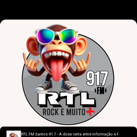
RTL FM Santos 91.7 - A dose certa entre informação e Rock’n Roll