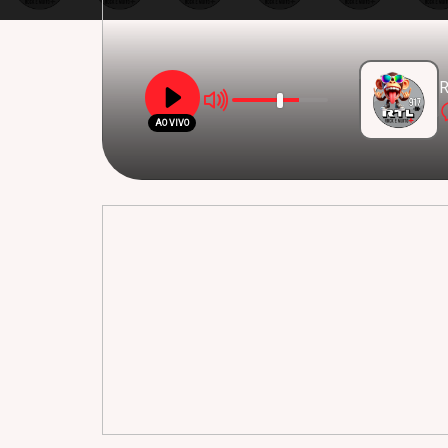
R
AO VIVO